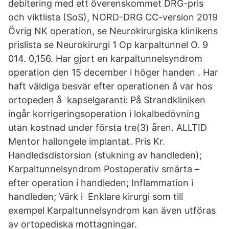
debitering med ett överenskommet DRG-pris
och viktlista (SoS), NORD-DRG CC-version 2019
Övrig NK operation, se Neurokirurgiska klinikens
prislista se Neurokirurgi 1 Op karpaltunnel O. 9
014. 0,156. Har gjort en karpaltunnelsyndrom
operation den 15 december i höger handen . Har
haft väldiga besvär efter operationen å var hos
ortopeden å kapselgaranti: På Strandkliniken
ingår korrigeringsoperation i lokalbedövning
utan kostnad under första tre(3) åren. ALLTID
Mentor hallongele implantat. Pris Kr.
Handledsdistorsion (stukning av handleden);
Karpaltunnelsyndrom Postoperativ smärta –
efter operation i handleden; Inflammation i
handleden; Värk i Enklare kirurgi som till
exempel Karpaltunnelsyndrom kan även utföras
av ortopediska mottagningar.